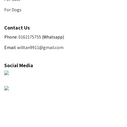
For Dogs
Contact Us
Phone:
0162175755
(Whatsapp)
Email:
willtan9911@gmail.com
Social Media