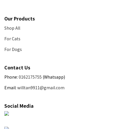
Our Products
Shop All
For Cats
For Dogs
Contact Us
Phone:
0162175755
(Whatsapp)
Email:
willtan9911@gmail.com
Social Media