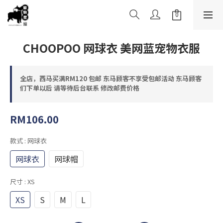
CHOOPOO 网球衣 美网蓝宠物衣服
全店，西马买满RM120 包邮 东马顾客不享受包邮活动 东马顾客
们下单以后 请等待后台联系 修改邮费价格
RM106.00
款式
: 网球衣
网球衣
网球帽
尺寸
: XS
XS
S
M
L