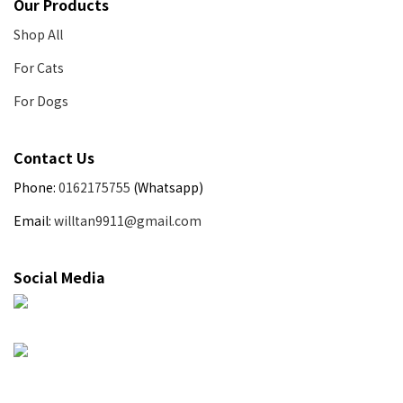
Our Products
Shop All
For Cats
For Dogs
Contact Us
Phone:
0162175755
(Whatsapp)
Email:
willtan9911@gmail.com
Social Media