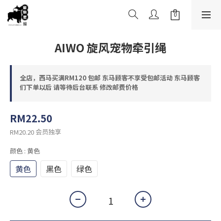
AIWO 旋风宠物牵引绳
全店，西马买满RM120 包邮 东马顾客不享受包邮活动 东马顾客
们下单以后 请等待后台联系 修改邮费价格
RM22.50
会员独享
RM20.20
颜色
: 黄色
黄色
黑色
绿色