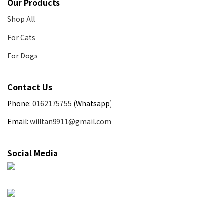
Our Products
Shop All
For Cats
For Dogs
Contact Us
Phone:
0162175755
(Whatsapp)
Email:
willtan9911@gmail.com
Social Media