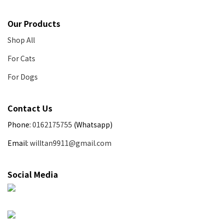
Our Products
Shop All
For Cats
For Dogs
Contact Us
Phone:
0162175755
(Whatsapp)
Email:
willtan9911@gmail.com
Social Media