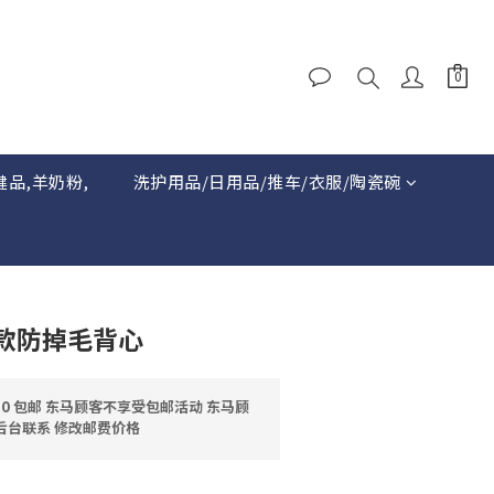
健品,羊奶粉,
洗护用品/日用品/推车/衣服/陶瓷碗
款防掉毛背心
0 包邮 东马顾客不享受包邮活动 东马顾
后台联系 修改邮费价格