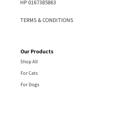
HP 0167385863
TERMS & CONDITIONS
Our Products
Shop All
For Cats
For Dogs