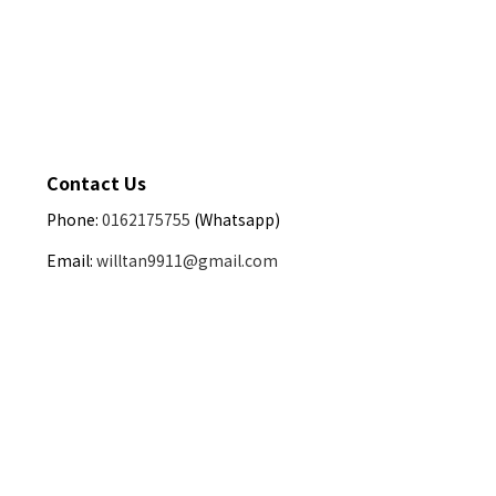
Contact Us
Phone:
0162175755
(Whatsapp)
Email:
willtan9911@gmail.com