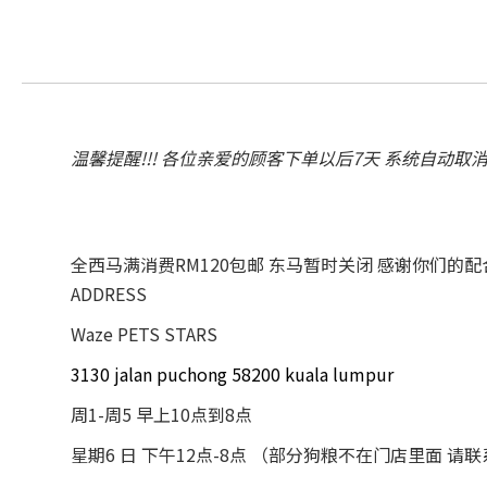
温馨提醒!!! 各位亲爱的顾客下单以后7天 系统自动取
全西马满消费RM120包邮 东马暂时关闭 感谢你们的
ADDRESS
Waze PETS STARS
3130 jalan puchong 58200 kuala lumpur
周1-周5 早上10点到8点
星期6 日 下午12点-8点 （部分狗粮不在门店里面 请