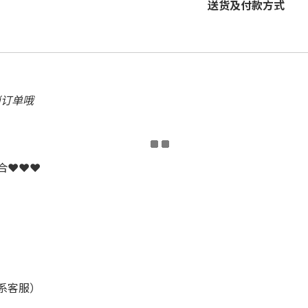
送货及付款方式
消订单哦
配合❤❤❤
联系客服）