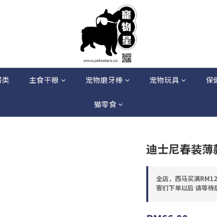
餐类
主食干粮
宠物磨牙棒
宠物玩具
保
猫零食
迪士尼春装薄
全店，西马买满RM12
客们下单以后 请等待