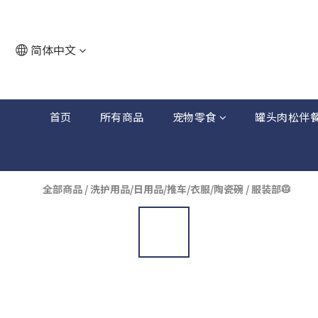
简体中文
首页
所有商品
宠物零食
罐头肉松伴
全部商品
/
洗护用品/日用品/推车/衣服/陶瓷碗
/
服装部🥼