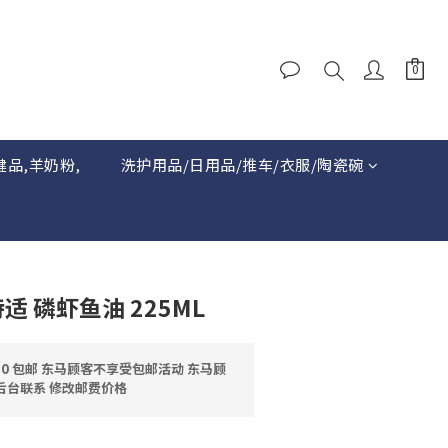
健品,羊奶粉,
洗护用品/日用品/推车/衣服/陶瓷碗
特适 磷虾鱼油 225ML
0 包邮 东马顾客不享受包邮活动 东马顾
后台联系 修改邮费价格