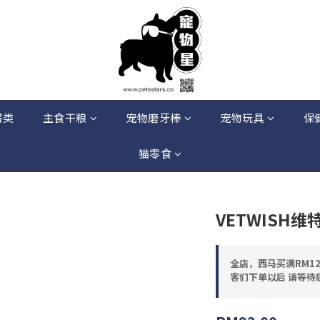
餐类
主食干粮
宠物磨牙棒
宠物玩具
保
猫零食
VETWISH维
全店，西马买满RM12
客们下单以后 请等待