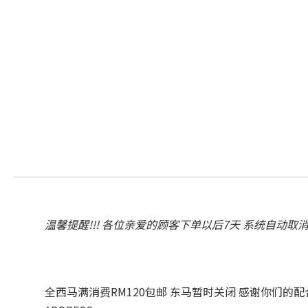
温馨提醒!!! 各位亲爱的顾客下单以后7天 系统自动取
全西马满消费RM120包邮 东马暂时关闭 感谢你们的