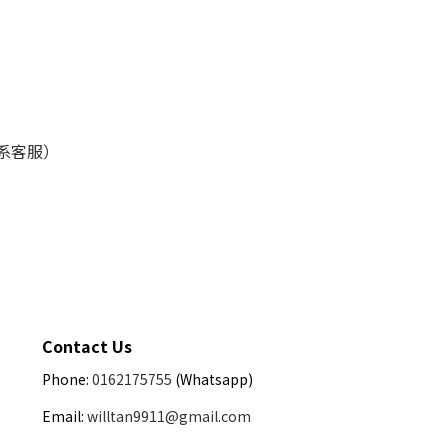
联系客服）
Contact Us
Phone:
0162175755
(Whatsapp)
Email:
willtan9911@gmail.com