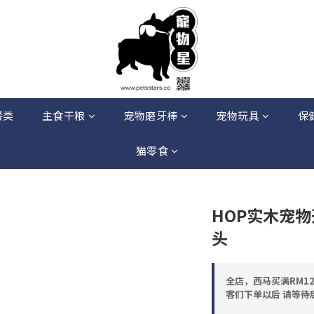
餐类
主食干粮
宠物磨牙棒
宠物玩具
保
猫零食
HOP实木宠
头
全店，西马买满RM12
客们下单以后 请等待