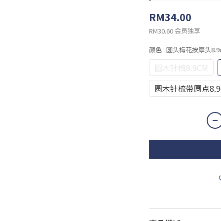
RM34.00
会员独享
RM30.60
颜色
: 圆头梅花按摩头8.9
圆木针梳8.9CM
圆木针梳带圆点8.9