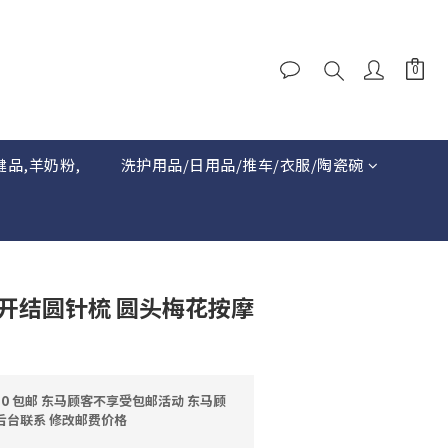
健品,羊奶粉,
洗护用品/日用品/推车/衣服/陶瓷碗
物开结圆针梳 圆头梅花按摩
0 包邮 东马顾客不享受包邮活动 东马顾
后台联系 修改邮费价格