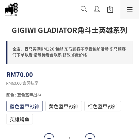
GIGIWI GLADIATOR角斗士英雄系列
全店，西马买满RM120 包邮 东马顾客不享受包邮活动 东马顾客
们下单以后 请等待后台联系 修改邮费价格
RM70.00
会员独享
RM63.00
颜色
: 蓝色盔甲战神
蓝色盔甲战神
黄色盔甲战神
红色盔甲战神
英雄鳄鱼