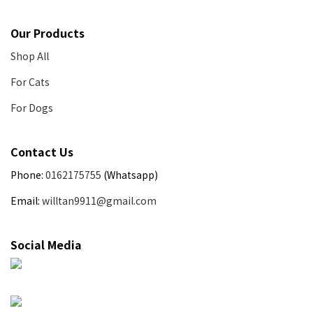
Our Products
Shop All
For Cats
For Dogs
Contact Us
Phone:
0162175755
(Whatsapp)
Email:
willtan9911@gmail.com
Social Media