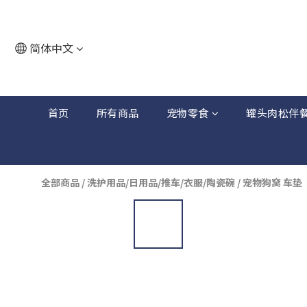
简体中文
首页
所有商品
宠物零食
罐头肉松伴
全部商品
/
洗护用品/日用品/推车/衣服/陶瓷碗
/
宠物狗窝 车垫