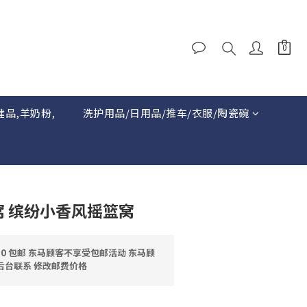
健品,羊奶粉,
洗护用品/日用品/推车/衣服/陶瓷碗
物窝 缤纷小香风摇篮窝
0 包邮 东马顾客不享受包邮活动 东马顾
后台联系 修改邮费价格