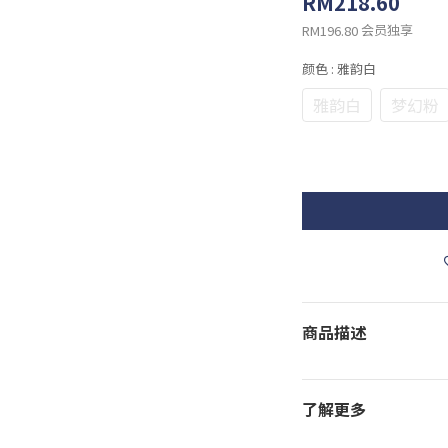
RM218.60
会员独享
RM196.80
颜色
: 雅韵白
雅韵白
梦幻粉
商品描述
了解更多