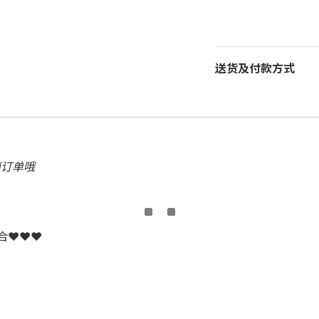
送货及付款方式
消订单哦
配合❤❤❤