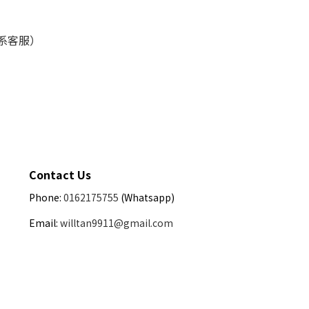
联系客服）
Contact Us
Phone:
0162175755
(Whatsapp)
Email:
willtan9911@gmail.com