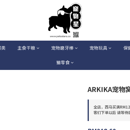
餐类
主食干粮
宠物磨牙棒
宠物玩具
保
猫零食
ARKIKA宠
全店，西马买满RM12
客们下单以后 请等待