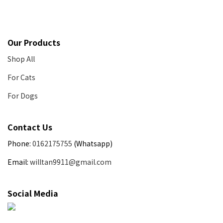
Our Products
Shop All
For Cats
For Dogs
Contact Us
Phone:
0162175755
(Whatsapp)
Email:
willtan9911@gmail.com
Social Media