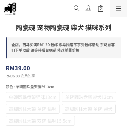
陶瓷碗 宠物陶瓷碗 柴犬 猫咪系列
全店，西马买满RM120 包邮 东马顾客不享受包邮活动 东马顾客
们下单以后 请等待后台联系 修改邮费价格
RM39.00
会员独享
RM36.00
颜色
: 单碗圆珠盘架猫咪13cm
单碗圆珠盘架猫咪13cm
单碗圆珠盘架柴犬13cm
高脚圆柱木架 单碗 猫咪
高脚圆柱木架 单碗 柴犬
高脚圆柱木架 双碗 猫咪15.5cm