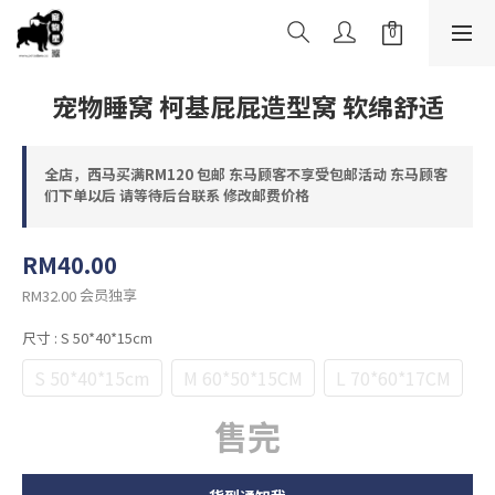
宠物睡窝 柯基屁屁造型窝 软绵舒适
全店，西马买满RM120 包邮 东马顾客不享受包邮活动 东马顾客
们下单以后 请等待后台联系 修改邮费价格
RM40.00
会员独享
RM32.00
尺寸
: S 50*40*15cm
S 50*40*15cm
M 60*50*15CM
L 70*60*17CM
售完