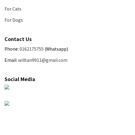
For Cats
For Dogs
Contact Us
Phone:
0162175755
(Whatsapp)
Email:
willtan9911@gmail.com
Social Media