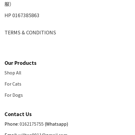
服）
HP 0167385863
TERMS & CONDITIONS
Our Products
Shop All
For Cats
For Dogs
Contact Us
Phone:
0162175755
(Whatsapp)