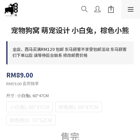
宠物狗窝 萌宠设计 小白兔，棕色小熊
全店，西马买满RM120 包邮 东马顾客不享受包邮活动 东马顾客
们下单以后 请等待后台联系 修改邮费价格
RM89.00
会员独享
RM59.00
尺寸
: 小白兔L 60*47CM
小白兔L 60*47CM
棕色熊L 60*47CM
棕色熊XL 70*52CM
售完