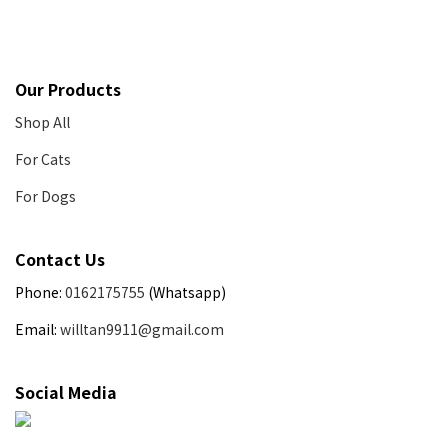
Our Products
Shop All
For Cats
For Dogs
Contact Us
Phone:
0162175755
(Whatsapp)
Email:
willtan9911@gmail.com
Social Media