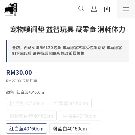
宠物嗅闻垫 益智玩具 藏零食 消耗体力
全店，西马买满RM120 包邮 东马顾客不享受包邮活动 东马顾客
们下单以后 请等待后台联系 修改邮费价格
RM30.00
会员独享
RM27.00
颜色
: 红白蓝40*60cm
粉蓝色 40*60cm
红黄蓝50*80cm
快餐嗅闻垫40*60cm
牛油果40*60cm
红白蓝40*60cm
粉蓝白40*60cm