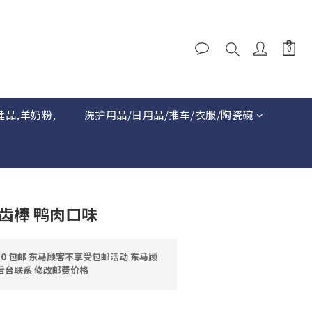
健品,羊奶粉,
洗护用品/日用品/推车/衣服/陶瓷碗
齿棒 鸭肉口味
0 包邮 东马顾客不享受包邮活动 东马顾
后台联系 修改邮费价格