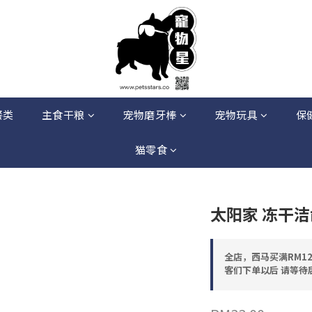
餐类
主食干粮
宠物磨牙棒
宠物玩具
保
猫零食
太阳家 冻干洁
全店，西马买满RM12
客们下单以后 请等待