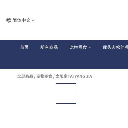
简体中文
首页
所有商品
宠物零食
罐头肉松伴
全部商品
/
宠物零食
/
太阳家TAI YANG JIA