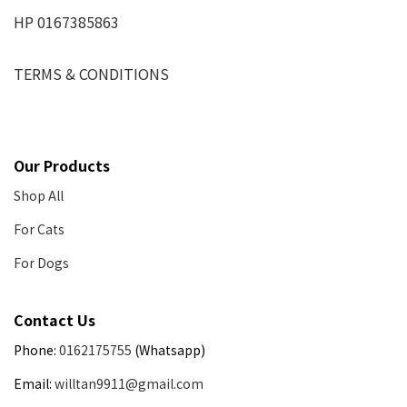
HP 0167385863
TERMS & CONDITIONS
Our Products
Shop All
For Cats
For Dogs
Contact Us
Phone:
0162175755
(Whatsapp)
Email:
willtan9911@gmail.com