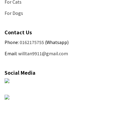
For Cats
For Dogs
Contact Us
Phone:
0162175755
(Whatsapp)
Email:
willtan9911@gmail.com
Social Media