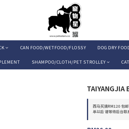
CK
CAN FOOD/WETFOOD/FLOSSY
DOG DRY FOO
PLEMENT
SHAMPOO/CLOTH/PET STROLLEY
CA
TAIYANGJIA 
西马买满RM120 包
单以后 请等待后台联系 