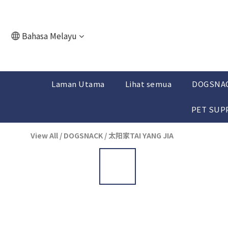
Bahasa Melayu
Laman Utama
Lihat semua
DOGSNA
PET SUP
View All
/
DOGSNACK
/
太阳家TAI YANG JIA