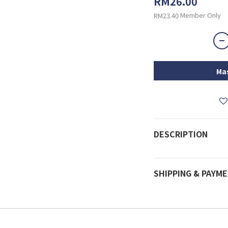
RM26.00
Member Only
RM23.40
Mas
DESCRIPTION
SHIPPING & PAYM