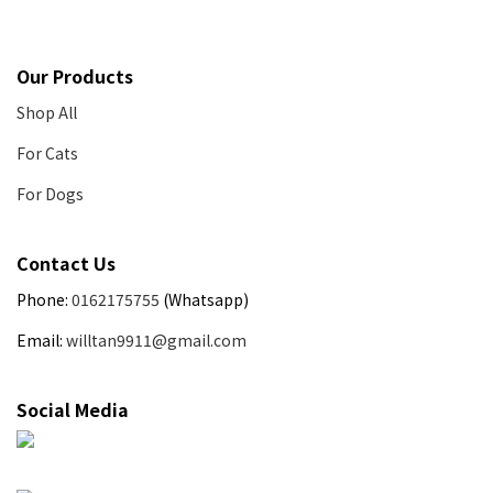
Our Products
Shop All
For Cats
For Dogs
Contact Us
Phone:
0162175755
(Whatsapp)
Email:
willtan9911@gmail.com
Social Media