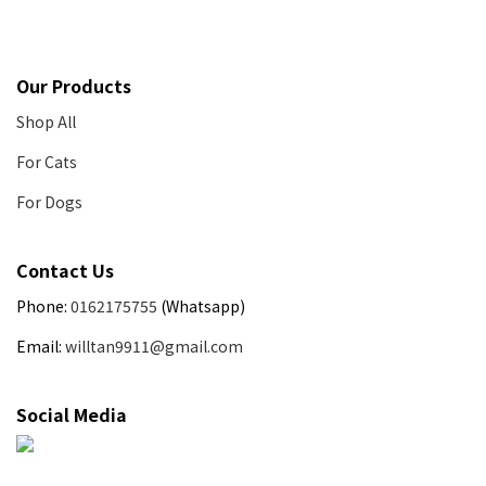
Our Products
Shop All
For Cats
For Dogs
Contact Us
Phone:
0162175755
(Whatsapp)
Email:
willtan9911@gmail.com
Social Media