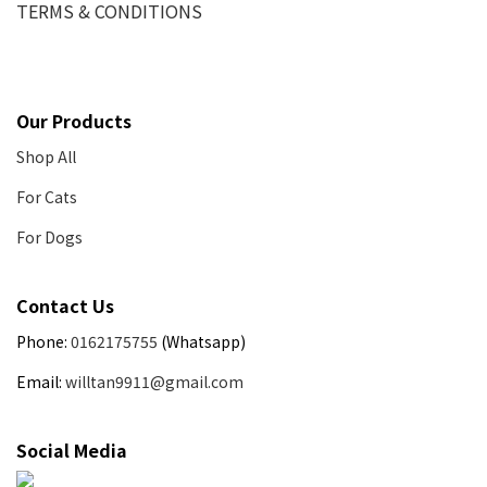
TERMS & CONDITIONS
Our Products
Shop All
For Cats
For Dogs
Contact Us
Phone:
0162175755
(Whatsapp)
Email:
willtan9911@gmail.com
Social Media