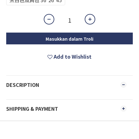
米白色双肩包 36*26*45
Masukkan dalam Troli
Add to Wishlist
DESCRIPTION
SHIPPING & PAYMENT