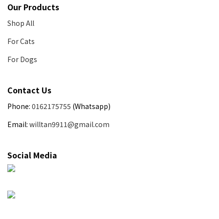
Our Products
Shop All
For Cats
For Dogs
Contact Us
Phone:
0162175755
(Whatsapp)
Email:
willtan9911@gmail.com
Social Media