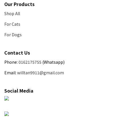
Our Products
Shop All
For Cats
For Dogs
Contact Us
Phone:
0162175755
(Whatsapp)
Email:
willtan9911@gmail.com
Social Media