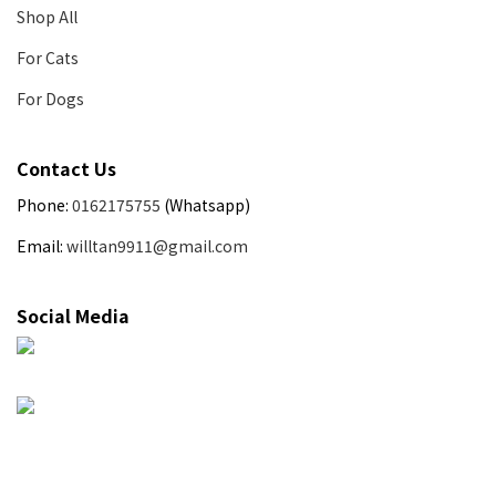
Shop All
For Cats
For Dogs
Contact Us
Phone:
0162175755
(Whatsapp)
Email:
willtan9911@gmail.com
Social Media