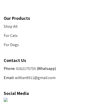
Our Products
Shop All
For Cats
For Dogs
Contact Us
Phone:
0162175755
(Whatsapp)
Email:
willtan9911@gmail.com
Social Media