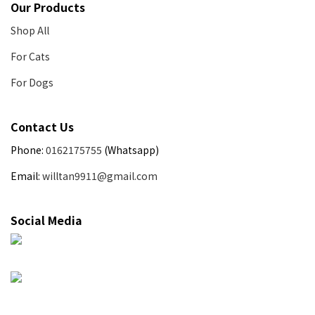
Our Products
Shop All
For Cats
For Dogs
Contact Us
Phone:
0162175755
(Whatsapp)
Email:
willtan9911@gmail.com
Social Media