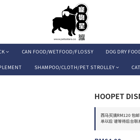
CK
CAN FOOD/WETFOOD/FLOSSY
DOG DRY FOO
PLEMENT
SHAMPOO/CLOTH/PET STROLLEY
CA
HOOPET DISN
西马买满RM120 包
单以后 请等待后台联系 