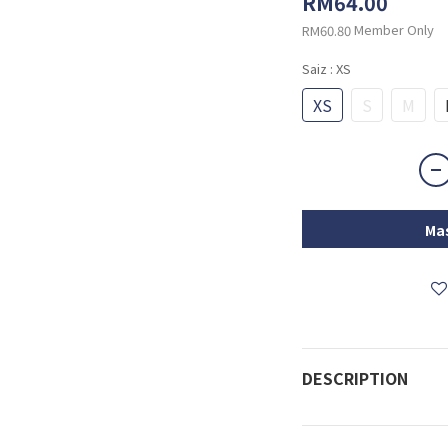
RM64.00
Member Only
RM60.80
Saiz
: XS
XS
S
M
Mas
DESCRIPTION