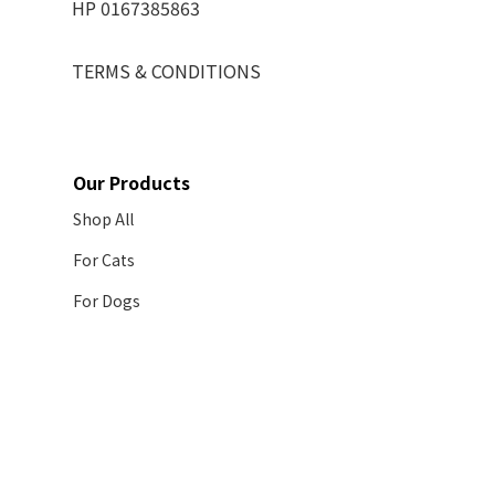
HP 0167385863
TERMS & CONDITIONS
Our Products
Shop All
For Cats
For Dogs