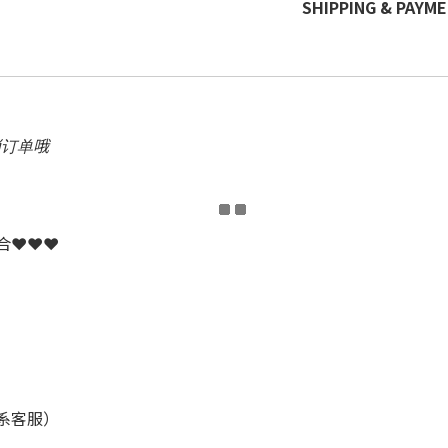
SHIPPING & PAYM
消订单哦
配合❤❤❤
联系客服）