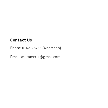
Contact Us
Phone:
0162175755
(Whatsapp)
Email:
willtan9911@gmail.com