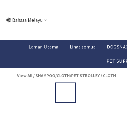
Bahasa Melayu
Laman Utama
Lihat semua
DOGSNA
PET SUP
View All
/
SHAMPOO/CLOTH/PET STROLLEY
/
CLOTH