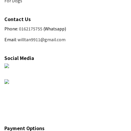
For Dogs
Contact Us
Phone:
0162175755
(Whatsapp)
Email:
willtan9911@gmail.com
Social Media
Payment Options