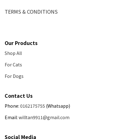
TERMS & CONDITIONS
Our Products
Shop All
For Cats
For Dogs
Contact Us
Phone:
0162175755
(Whatsapp)
Email:
willtan9911@gmail.com
Social Media