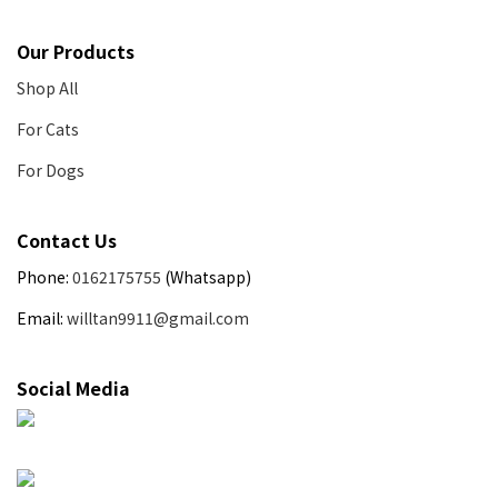
Our Products
Shop All
For Cats
For Dogs
Contact Us
Phone:
0162175755
(Whatsapp)
Email:
willtan9911@gmail.com
Social Media