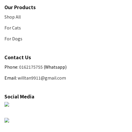
Our Products
Shop All
For Cats
For Dogs
Contact Us
Phone:
0162175755
(Whatsapp)
Email:
willtan9911@gmail.com
Social Media