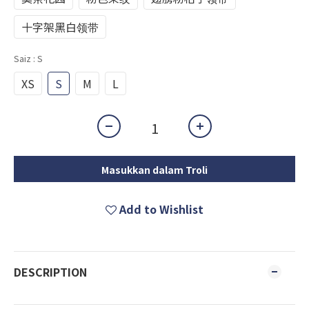
十字架黑白领带
Saiz
: S
XS
S
M
L
Masukkan dalam Troli
Add to Wishlist
DESCRIPTION