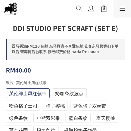
DDI STUDIO PET SCRAFT (SET E)
西马买满RM120 包邮 东马顾客不享受包邮活动 东马顾客们下单
以后 请等待后台联系 修改邮费价格 pada Pesanan
RM40.00
款式
: 英伦绅士风红领带
英伦绅士风红领带
奶咖条纹波点
粉色格子土司
格子樱桃
蓝色格子双丝带
绿色条纹
小熊双彩带
蓝白条纹
夏天樱桃
莫奈花园
粉色条纹
翅膀粉格子领带