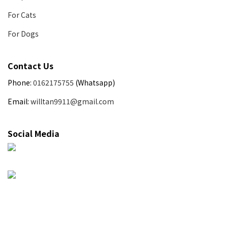
For Cats
For Dogs
Contact Us
Phone:
0162175755
(Whatsapp)
Email:
willtan9911@gmail.com
Social Media