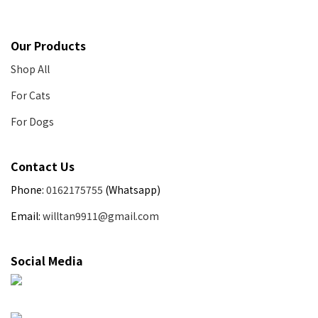
Our Products
Shop All
For Cats
For Dogs
Contact Us
Phone:
0162175755
(Whatsapp)
Email:
willtan9911@gmail.com
Social Media