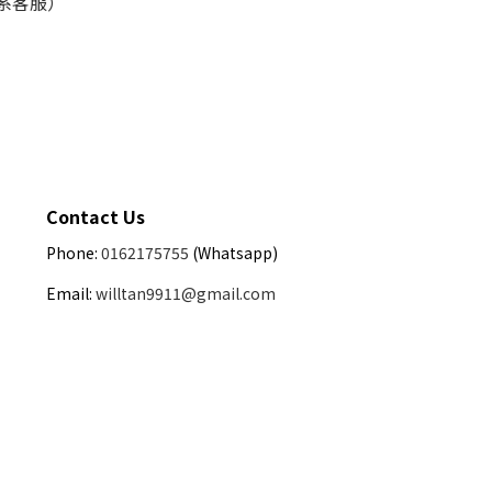
联系客服）
Contact Us
Phone:
0162175755
(Whatsapp)
Email:
willtan9911@gmail.com