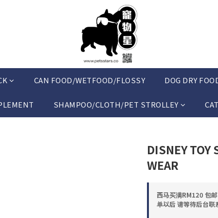
CK
CAN FOOD/WETFOOD/FLOSSY
DOG DRY FOO
PLEMENT
SHAMPOO/CLOTH/PET STROLLEY
CA
DISNEY TOY 
WEAR
西马买满RM120 包
单以后 请等待后台联系 