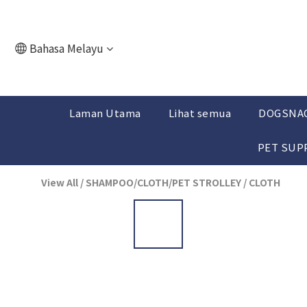
Bahasa Melayu
Laman Utama
Lihat semua
DOGSNA
PET SUP
View All
/
SHAMPOO/CLOTH/PET STROLLEY
/
CLOTH