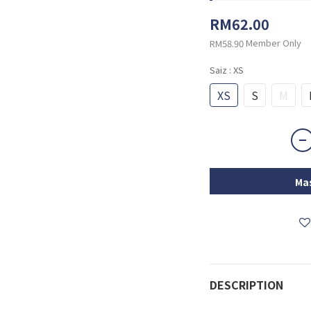
RM62.00
Member Only
RM58.90
Saiz
: XS
XS
S
M
Mas
DESCRIPTION