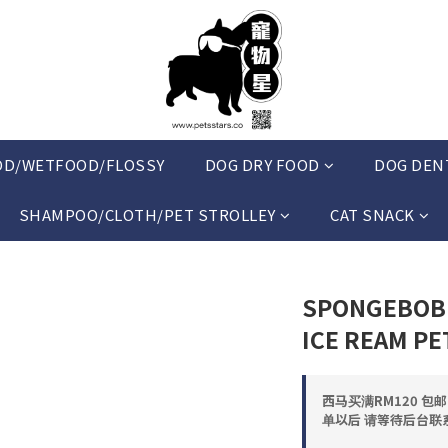
OD/WETFOOD/FLOSSY
DOG DRY FOOD
DOG DEN
SHAMPOO/CLOTH/PET STROLLEY
CAT SNACK
SPONGEBOB 
ICE REAM PE
西马买满RM120 包
单以后 请等待后台联系 