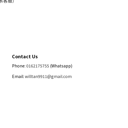
联系客服）
Contact Us
Phone:
0162175755
(Whatsapp)
Email:
willtan9911@gmail.com