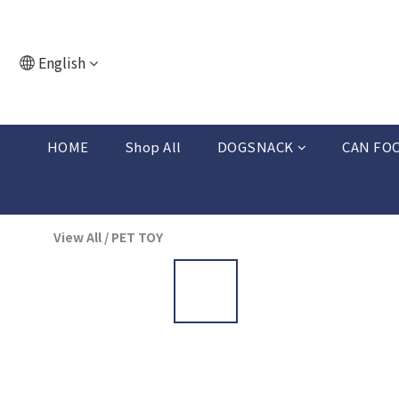
English
HOME
Shop All
DOGSNACK
CAN FO
View All
/
PET TOY