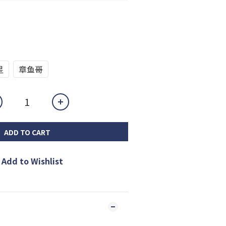
星
章鱼哥
ADD TO CART
Add to Wishlist