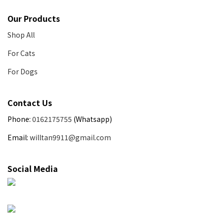
Our Products
Shop All
For Cats
For Dogs
Contact Us
Phone:
0162175755
(Whatsapp)
Email:
willtan9911@gmail.com
Social Media