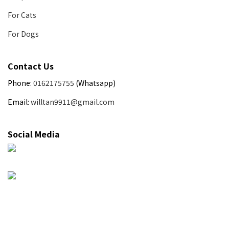
For Cats
For Dogs
Contact Us
Phone:
0162175755
(Whatsapp)
Email:
willtan9911@gmail.com
Social Media