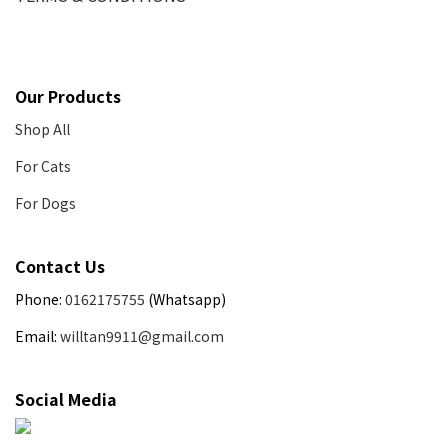
Our Products
Shop All
For Cats
For Dogs
Contact Us
Phone:
0162175755
(Whatsapp)
Email:
willtan9911@gmail.com
Social Media