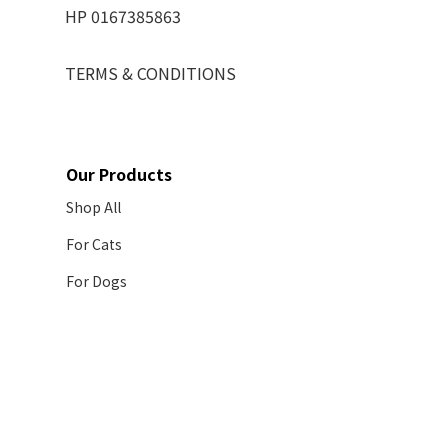
HP 0167385863
TERMS & CONDITIONS
Our Products
Shop All
For Cats
For Dogs