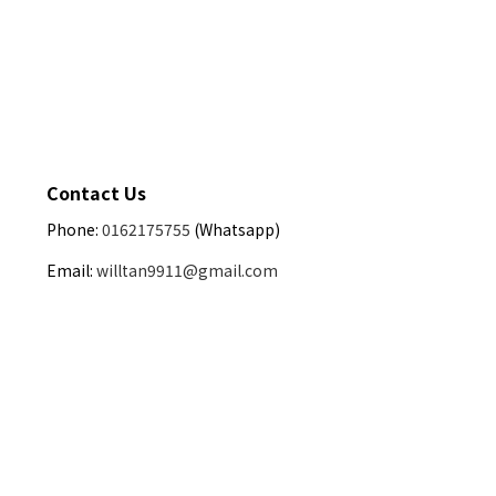
Contact Us
Phone:
0162175755
(Whatsapp)
Email:
willtan9911@gmail.com