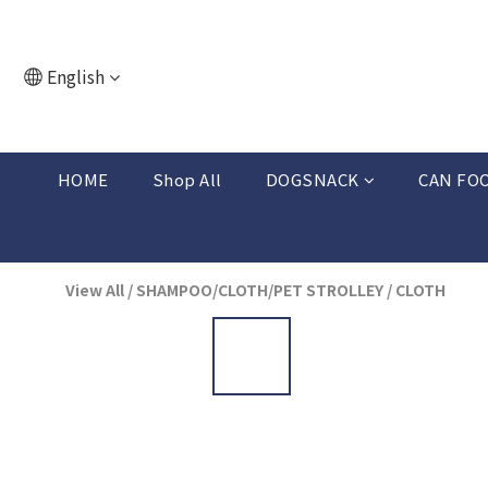
English
HOME
Shop All
DOGSNACK
CAN FO
View All
/
SHAMPOO/CLOTH/PET STROLLEY
/
CLOTH