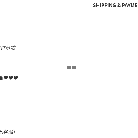
SHIPPING & PAYM
消订单哦
配合❤❤❤
联系客服）