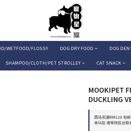
OD/WETFOOD/FLOSSY
DOG DRY FOOD
DOG DEN
SHAMPOO/CLOTH/PET STROLLEY
CAT SNACK
MOOKIPET F
DUCKLING V
西马买满RM120 包
单以后 请等待后台联系 