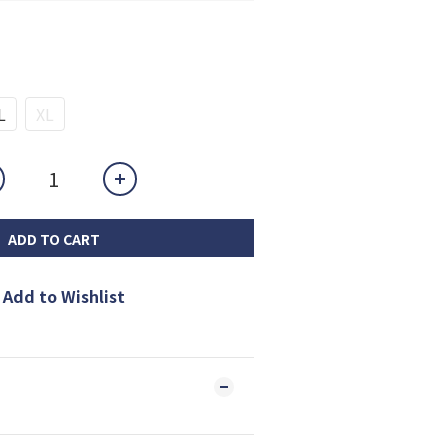
L
XL
ADD TO CART
Add to Wishlist