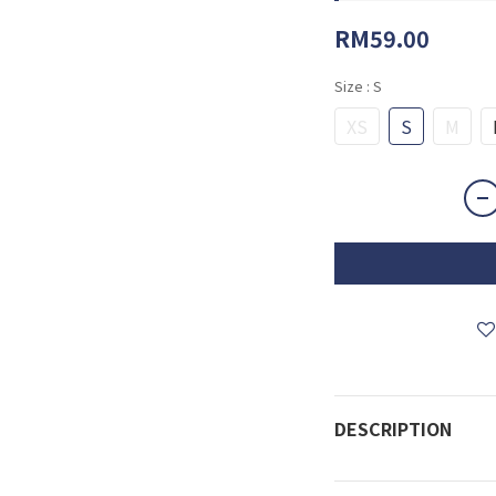
RM59.00
Size
: S
XS
S
M
DESCRIPTION