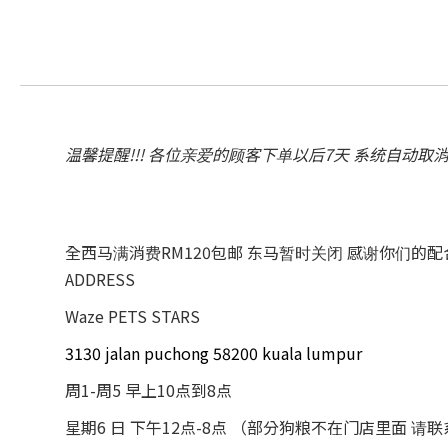
温馨提醒!!! 各位亲爱的顾客下单以后7天 系统自动取
全西马满消费RM120包邮 东马暂时关闭 感谢你们的
ADDRESS
Waze PETS STARS
3130 jalan puchong 58200 kuala lumpur
周1-周5 早上10点到8点
星期6 日 下午12点-8点 （部分狗粮不在门店里面 请