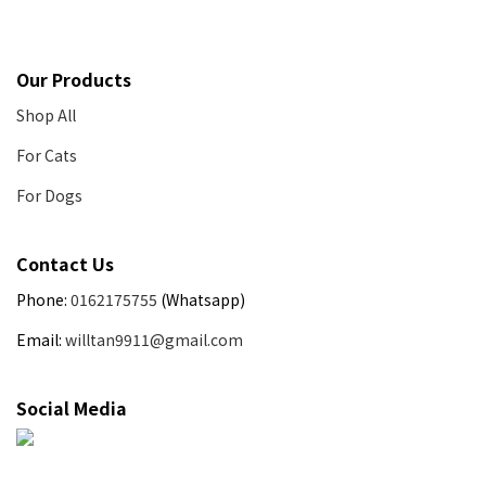
Our Products
Shop All
For Cats
For Dogs
Contact Us
Phone:
0162175755
(Whatsapp)
Email:
willtan9911@gmail.com
Social Media