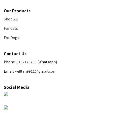
Our Products
Shop All
For Cats
For Dogs
Contact Us
Phone:
0162175755
(Whatsapp)
Email:
willtan9911@gmail.com
Social Media