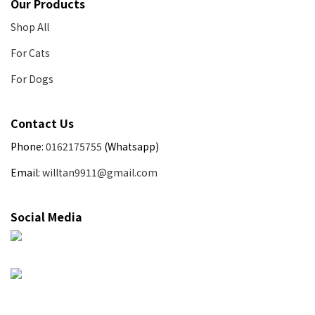
Our Products
Shop All
For Cats
For Dogs
Contact Us
Phone:
0162175755
(Whatsapp)
Email:
willtan9911@gmail.com
Social Media