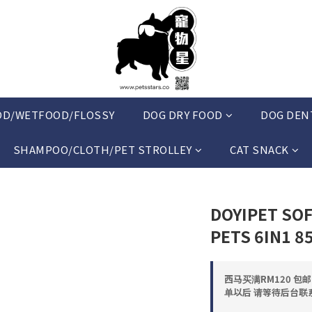
OD/WETFOOD/FLOSSY
DOG DRY FOOD
DOG DEN
SHAMPOO/CLOTH/PET STROLLEY
CAT SNACK
DOYIPET SOF
PETS 6IN1 8
西马买满RM120 包
单以后 请等待后台联系 