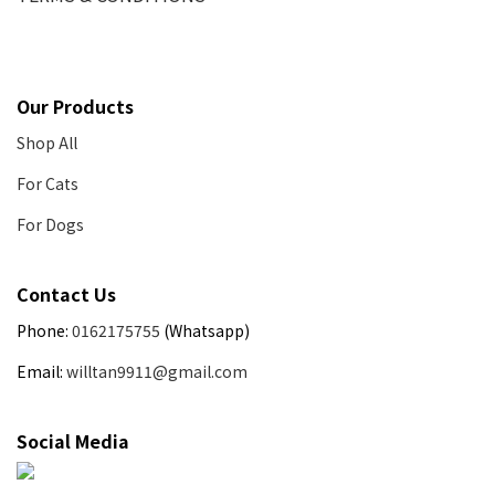
Our Products
Shop All
For Cats
For Dogs
Contact Us
Phone:
0162175755
(Whatsapp)
Email:
willtan9911@gmail.com
Social Media