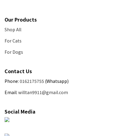
Our Products
Shop All
For Cats
For Dogs
Contact Us
Phone:
0162175755
(Whatsapp)
Email:
willtan9911@gmail.com
Social Media