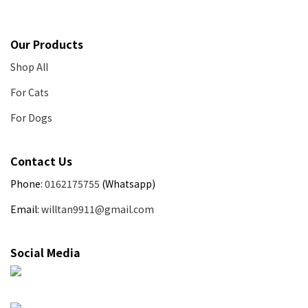
Our Products
Shop All
For Cats
For Dogs
Contact Us
Phone:
0162175755
(Whatsapp)
Email:
willtan9911@gmail.com
Social Media