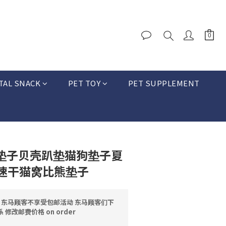
TAL SNACK
PET TOY
PET SUPPLEMENT
拉垫子贝壳趴垫猫狗垫子夏
速干猫窝比熊垫子
邮 东马顾客不享受包邮活动 东马顾客们下
修改邮费价格 on order