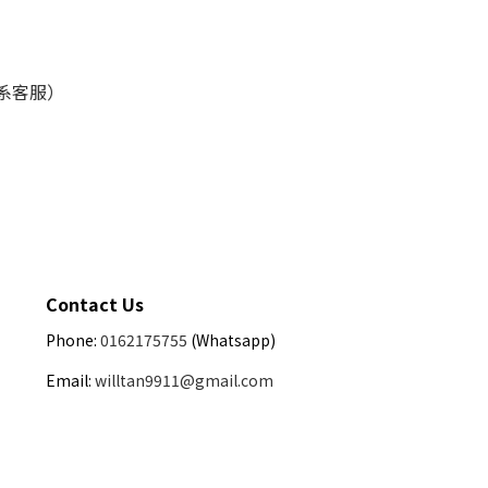
联系客服）
Contact Us
Phone:
0162175755
(Whatsapp)
Email:
willtan9911@gmail.com