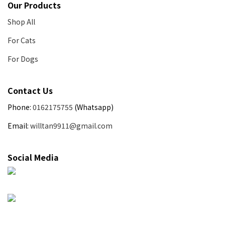
Our Products
Shop All
For Cats
For Dogs
Contact Us
Phone:
0162175755
(Whatsapp)
Email:
willtan9911@gmail.com
Social Media