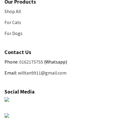
Our Products
Shop All
For Cats
For Dogs
Contact Us
Phone:
0162175755
(Whatsapp)
Email:
willtan9911@gmail.com
Social Media